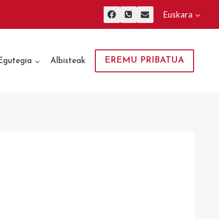
Euskara
EREMU PRIBATUA
Egutegia
Albisteak