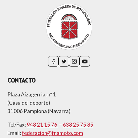
CONTACTO
Plaza Aizagerria, nº 1
(Casa del deporte)
31006 Pamplona (Navarra)
Tel/Fax:
948 21 15 76
–
638 25 75 85
Email:
federacion@fnamoto.com