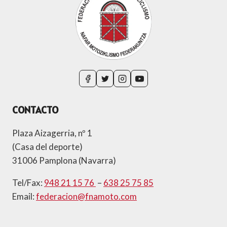
CONTACTO
Plaza Aizagerria, nº 1
(Casa del deporte)
31006 Pamplona (Navarra)
Tel/Fax:
948 21 15 76
–
638 25 75 85
Email:
federacion@fnamoto.com