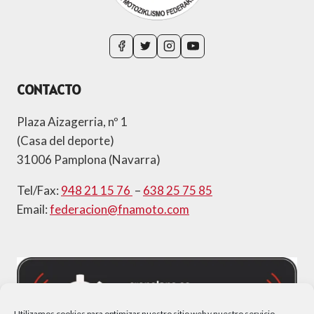
CONTACTO
Plaza Aizagerria, nº 1
(Casa del deporte)
31006 Pamplona (Navarra)
Tel/Fax:
948 21 15 76
–
638 25 75 85
Email:
federacion@fnamoto.com
Utilizamos cookies para optimizar nuestro sitio web y nuestro servicio.