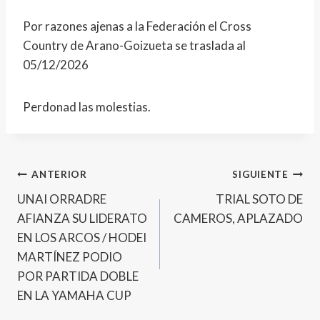
Por razones ajenas a la Federación el Cross
Country de Arano-Goizueta se traslada al
05/12/2026
Perdonad las molestias.
Navegación
ANTERIOR
SIGUIENTE
UNAI ORRADRE
TRIAL SOTO DE
de
AFIANZA SU LIDERATO
CAMEROS, APLAZADO
entradas
EN LOS ARCOS / HODEI
MARTÍNEZ PODIO
POR PARTIDA DOBLE
EN LA YAMAHA CUP